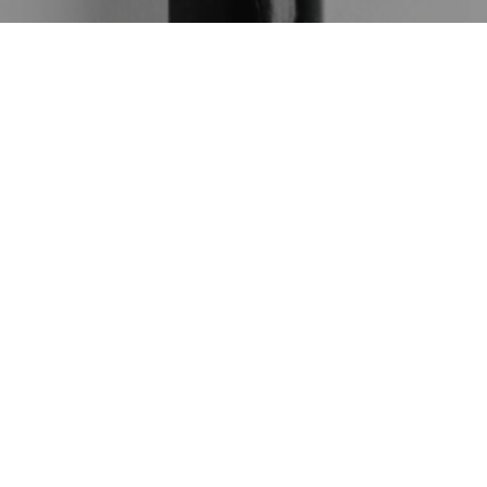
電話
#とんかつ和紀
シェア
10
26
10
10
2022
2022
BLOG
みためとあじはちがう店
横浜中華街に行ってきま
した
ブログ
探索