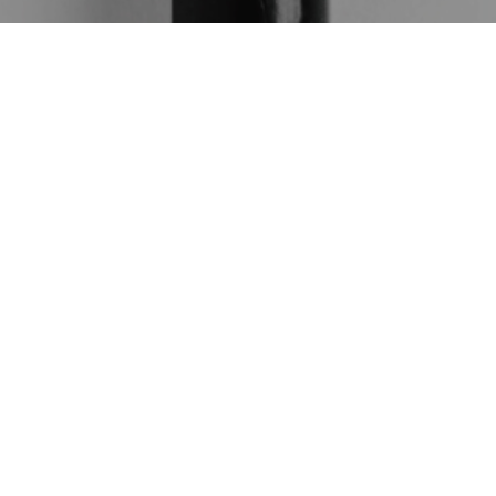
電話
#とんかつ和紀
シェア
3
09
3
03
2025
2025
BLOG
鳥肌が立つようなショッ
洗車機でバンパーが外れ
プカード
たってハナシ
お知らせ
雑談