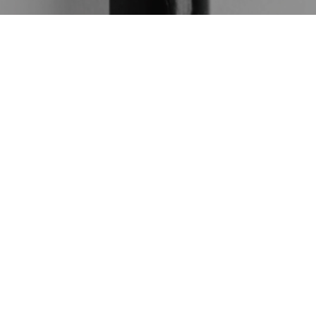
電話
#とんかつ和紀
シェア
1
26
2022
BLOG
キャベツは貧乏人の医者
と言われるほど凄い
雑談