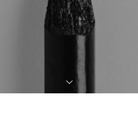
電話
#とんかつ和紀
シェア